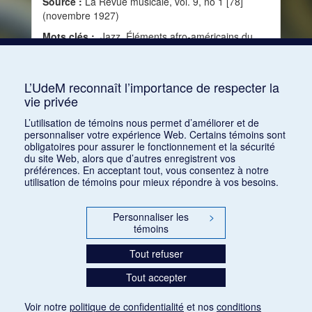
Source :
La Revue musicale, vol. 9, no 1 [78]
(novembre 1927)
Mots clés :
Jazz, Éléments afro-américains du
jazz, Histoire du jazz, Banjo, Musique non
occidentale, Art nègre, Musique afro-américaine,
Musique de danse
L’UdeM reconnaît l’importance de respecter la
vie privée
Consulter
L’utilisation de témoins nous permet d’améliorer et de
personnaliser votre expérience Web. Certains témoins sont
obligatoires pour assurer le fonctionnement et la sécurité
du site Web, alors que d’autres enregistrent vos
préférences. En acceptant tout, vous consentez à notre
utilisation de témoins pour mieux répondre à vos besoins.
Personnaliser les
>
témoins
Tout refuser
Tout accepter
Voir notre
politique de confidentialité
et nos
conditions