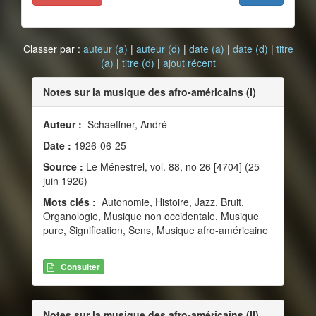
Classer par :
auteur (a)
|
auteur (d)
|
date (a)
|
date (d)
|
titre
(a)
|
titre (d)
|
ajout récent
Notes sur la musique des afro-américains (I)
Auteur :
Schaeffner, André
Date :
1926-06-25
Source :
Le Ménestrel, vol. 88, no 26 [4704] (25
juin 1926)
Mots clés :
Autonomie, Histoire, Jazz, Bruit,
Organologie, Musique non occidentale, Musique
pure, Signification, Sens, Musique afro-américaine
Consulter
Notes sur la musique des afro-américains (II)