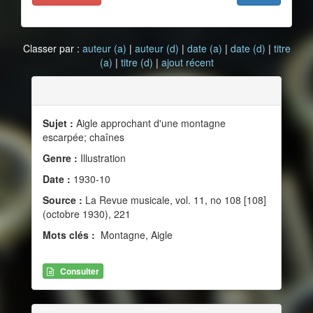
Classer par :
auteur (a)
|
auteur (d)
|
date (a)
|
date (d)
|
titre
(a)
|
titre (d)
|
ajout récent
Sujet :
Aigle approchant d'une montagne
escarpée; chaînes
Genre :
Illustration
Date :
1930-10
Source :
La Revue musicale, vol. 11, no 108 [108]
(octobre 1930), 221
Mots clés :
Montagne, Aigle
Consulter