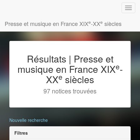
e
e
Presse et musique en France XIX
-XX
siècles
Résultats | Presse et
e
musique en France XIX
-
e
XX
siècles
97 notices trouvées
Nouvelle recherche
Filtres