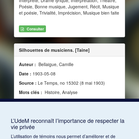
Interprète, Drame lyrique, Interprétation, Théâtre,
Poésie, Bonne musique, Jugement, Récit, Musique
et poésie, Trivialité, Imprécision, Musique bien faite
Consulter
Silhouettes de musiciens. [Taine]
Auteur :
Bellaigue, Camille
Date :
1903-05-08
Source :
Le Temps, no 15302 (8 mai 1903)
Mots clés :
Histoire, Analyse
Consulter
L’UdeM reconnaît l’importance de respecter la
vie privée
1
2
3
4
5
6
7
8
9
10
L’utilisation de témoins nous permet d’améliorer et de