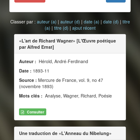
Classer par :
auteur (a)
|
auteur (d)
|
date (a)
|
date (d)
|
titre
(a)
|
titre (d)
|
ajout récent
«L'art de Richard Wagner» [L'Œuvre poétique
par Alfred Ernst]
Auteur :
Hérold, André-Ferdinand
Date :
1893-11
Source :
Mercure de France, vol. 9, no 47
(novembre 1893)
Mots clés :
Analyse, Wagner, Richard, Poésie
Consulter
Une traduction de «L'Anneau du Nibelung»