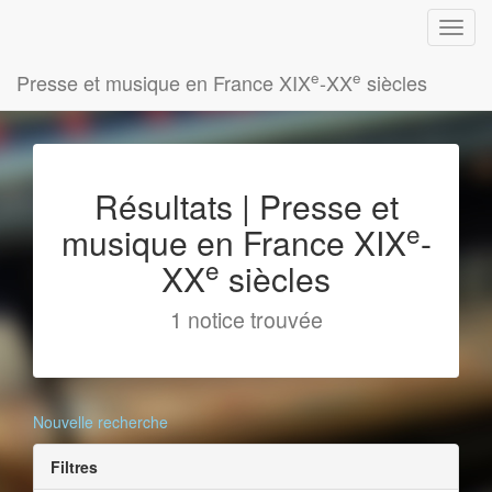
e
e
Presse et musique en France XIX
-XX
siècles
Résultats | Presse et
e
musique en France XIX
-
e
XX
siècles
1 notice trouvée
Nouvelle recherche
Filtres