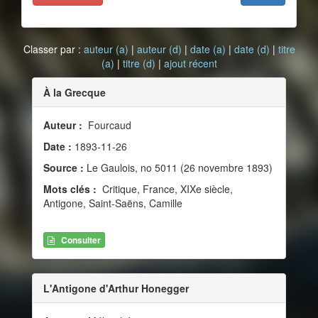
Classer par :
auteur (a)
|
auteur (d)
|
date (a)
|
date (d)
|
titre
(a)
|
titre (d)
|
ajout récent
À la Grecque
Auteur :
Fourcaud
Date :
1893-11-26
Source :
Le Gaulois, no 5011 (26 novembre 1893)
Mots clés :
Critique, France, XIXe siècle,
Antigone, Saint-Saëns, Camille
Consulter
L'Antigone d'Arthur Honegger