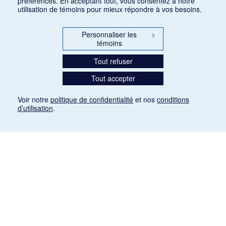
préférences. En acceptant tout, vous consentez à notre
utilisation de témoins pour mieux répondre à vos besoins.
Personnaliser les
>
témoins
Tout refuser
Tout accepter
Voir notre
politique de confidentialité
et nos
conditions
d’utilisation
.
Mention légale
Les articles de presse reproduits dans la banque de données sont libres de droits. Leur
diffusion dans la banque de données est non commerciale et respecte les critères
d'utilisation équitable aux fins de recherche ainsi qu'établie par la Loi sur le droit d'auteur
du Canada (L.R.C. (1985), ch. C-42:
http://laws-lois.justice.gc.ca/fra/lois/C-42/page-
9.html#h-26
). Les PDF des articles des revues suivantes ont été téléchargés (sauf