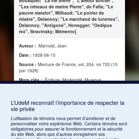
Bousquet; "La vie brève", "L'amour sorcier",
"Les tréteaux de maitre Pierre", de Falla; "Le
pauvre matelot", Milhaud; "Le poirier de
misère", Delannoy; "Le marchand de lunettes",
Delannoy; "Antigone", Honegger; "Oedipus
rex", Stravinsky; Mémento]
Auteur :
Marnold, Jean
Date :
1928-06-15
Source :
Mercure de France, vol. 204, no 720 (15
juin 1928)
Mots clés :
Écriture, Modernité, Musique
dramatique, Public, Répertoire, Programmation,
Opéra, Russie, Réception, Musique russe, Jeunes,
Tragédie
L’UdeM reconnaît l’importance de respecter la
vie privée
Consulter
L’utilisation de témoins nous permet d’améliorer et de
personnaliser votre expérience Web. Certains témoins sont
obligatoires pour assurer le fonctionnement et la sécurité
du site Web, alors que d’autres enregistrent vos