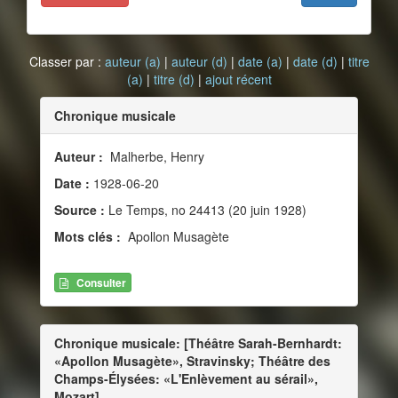
Classer par :
auteur (a)
|
auteur (d)
|
date (a)
|
date (d)
|
titre
(a)
|
titre (d)
|
ajout récent
Chronique musicale
Auteur :
Malherbe, Henry
Date :
1928-06-20
Source :
Le Temps, no 24413 (20 juin 1928)
Mots clés :
Apollon Musagète
Consulter
Chronique musicale: [Théâtre Sarah-Bernhardt:
«Apollon Musagète», Stravinsky; Théâtre des
Champs-Élysées: «L'Enlèvement au sérail»,
Mozart]