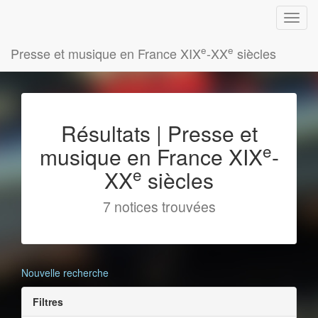
e
e
Presse et musique en France XIX
-XX
siècles
Résultats | Presse et
e
musique en France XIX
-
e
XX
siècles
7 notices trouvées
Nouvelle recherche
Filtres