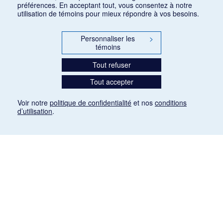
préférences. En acceptant tout, vous consentez à notre
utilisation de témoins pour mieux répondre à vos besoins.
Personnaliser les
>
témoins
Tout refuser
Tout accepter
Voir notre
politique de confidentialité
et nos
conditions
d’utilisation
.
Mention légale
Les articles de presse reproduits dans la banque de données sont libres de droits. Leur
diffusion dans la banque de données est non commerciale et respecte les critères
d'utilisation équitable aux fins de recherche ainsi qu'établie par la Loi sur le droit d'auteur
du Canada (L.R.C. (1985), ch. C-42:
http://laws-lois.justice.gc.ca/fra/lois/C-42/page-