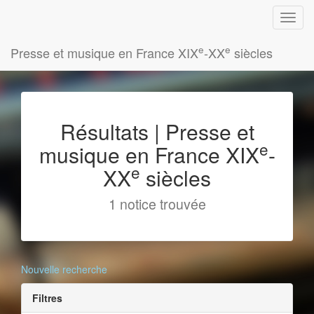
e
e
Presse et musique en France XIX
-XX
siècles
Résultats | Presse et
e
musique en France XIX
-
e
XX
siècles
1 notice trouvée
Nouvelle recherche
Filtres