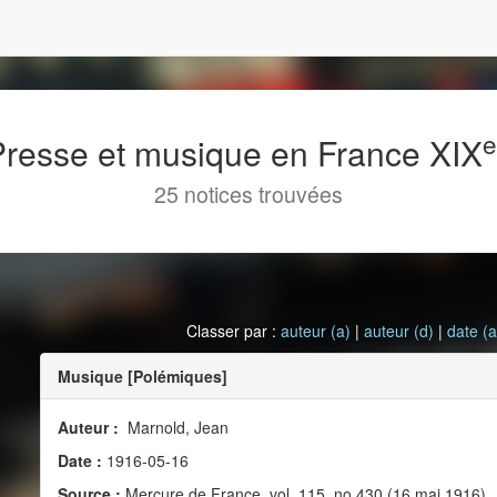
 Presse et musique en France XIX
25 notices trouvées
Classer par :
auteur (a)
|
auteur (d)
|
date (a
Musique [Polémiques]
Auteur :
Marnold, Jean
Date :
1916-05-16
Source :
Mercure de France, vol. 115, no 430 (16 mai 1916)