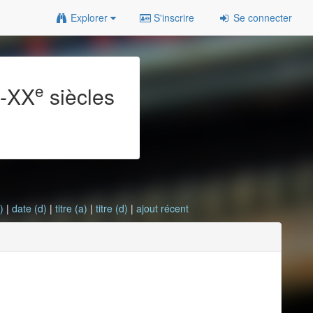
Explorer
S'inscrire
Se connecter
e
e
-XX
siècles
)
|
date (d)
|
titre (a)
|
titre (d)
|
ajout récent