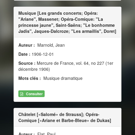
Musique [Les grands concerts; Opéra:
"Ariane", Massenet; Opéra-Comique: "La
princesse jaune", Saint-Saëns; "Le bonhomme
Jadis", Jaques-Dalcroze; "Les armaillis", Doret]
Auteur :
Marnold, Jean
Date :
1906-12-01
Source :
Mercure de France, vol. 64, no 227 (1er
décembre 1906)
Mots clés :
Musique dramatique
Consulter
Châtelet [«Salomé» de Strauss]; Opéra-
Comique [«Ariane et Barbe-Bleue» de Dukas]
Auteur :
Flat, Paul