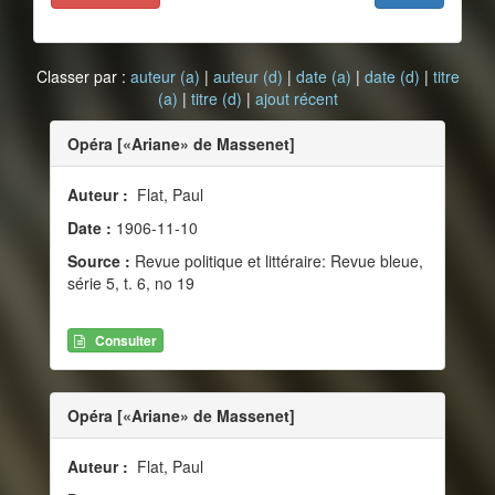
Classer par :
auteur (a)
|
auteur (d)
|
date (a)
|
date (d)
|
titre
(a)
|
titre (d)
|
ajout récent
Opéra [«Ariane» de Massenet]
Auteur :
Flat, Paul
Date :
1906-11-10
Source :
Revue politique et littéraire: Revue bleue,
série 5, t. 6, no 19
Consulter
Opéra [«Ariane» de Massenet]
Auteur :
Flat, Paul