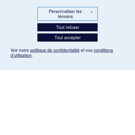
Personnaliser les
>
témoins
Tout refuser
Tout accepter
Voir notre
politique de confidentialité
et nos
conditions
d’utilisation
.
Mention légale
Les articles de presse reproduits dans la banque de données sont libres de droits. Leur
diffusion dans la banque de données est non commerciale et respecte les critères
d'utilisation équitable aux fins de recherche ainsi qu'établie par la Loi sur le droit d'auteur
du Canada (L.R.C. (1985), ch. C-42:
http://laws-lois.justice.gc.ca/fra/lois/C-42/page-
9.html#h-26
). Les PDF des articles des revues suivantes ont été téléchargés (sauf
quelques exceptions) de Gallica: Le Ménestrel, La Musique pendant la guerre, La Tribune
de Saint-Gervais, Le Mercure de France, La Revue politique et littéraire «Revue bleue».