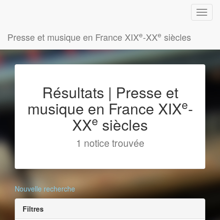
e
e
Presse et musique en France XIX
-XX
siècles
Résultats | Presse et
e
musique en France XIX
-
e
XX
siècles
1 notice trouvée
Nouvelle recherche
Filtres