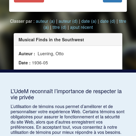
Classer par :
auteur (a)
|
auteur (d)
|
date (a)
|
date (d)
|
titre
(a)
|
titre (d)
|
ajout récent
Musical Finds in the Southwest
Auteur :
Luening, Otto
Date :
1936-05
Source :
Modern Music, vol. 13, no 4 (mai 1936)
Mots clés :
XXe siècle, Métissage, Folklore,
Arizona, Institutions
L’UdeM reconnaît l’importance de respecter la
vie privée
Consulter
L’utilisation de témoins nous permet d’améliorer et de
personnaliser votre expérience Web. Certains témoins sont
obligatoires pour assurer le fonctionnement et la sécurité
du site Web, alors que d’autres enregistrent vos
préférences. En acceptant tout, vous consentez à notre
utilisation de témoins pour mieux répondre à vos besoins.