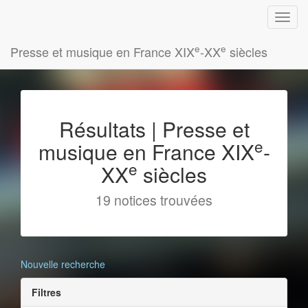
e
e
Presse et musique en France XIX
-XX
siècles
Résultats | Presse et
e
musique en France XIX
-
e
XX
siècles
19 notices trouvées
Nouvelle recherche
Filtres