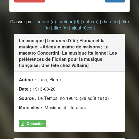
Classer par :
auteur (a)
|
auteur (d)
|
date (a)
|
date (d)
|
titre
(a)
|
titre (d)
|
ajout récent
La musique [Lectures d'été; Florian et la
musique; «Arlequin maître de maison»; Le
maestro Concertini; La musique italienne; Les
préférences de Florian pour la musique
française; Une fête chez Voltaire]
Auteur :
Lalo, Pierre
Date :
1913-08-26
Source :
Le Temps, no 19045 (26 août 1913)
Mots clés :
Musique et littérature
Consulter