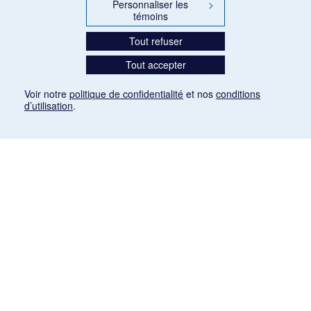
Personnaliser les
>
témoins
Tout refuser
Tout accepter
Voir notre
politique de confidentialité
et nos
conditions
d’utilisation
.
Mention légale
Les articles de presse reproduits dans la banque de données sont libres de droits. Leur
diffusion dans la banque de données est non commerciale et respecte les critères
d'utilisation équitable aux fins de recherche ainsi qu'établie par la Loi sur le droit d'auteur
du Canada (L.R.C. (1985), ch. C-42:
http://laws-lois.justice.gc.ca/fra/lois/C-42/page-
9.html#h-26
). Les PDF des articles des revues suivantes ont été téléchargés (sauf
quelques exceptions) de Gallica: Le Ménestrel, La Musique pendant la guerre, La Tribune
de Saint-Gervais, Le Mercure de France, La Revue politique et littéraire «Revue bleue».
Paramètres des témoins