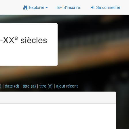
Explorer
S'inscrire
Se connecter
e
e
-XX
siècles
)
|
date (d)
|
titre (a)
|
titre (d)
|
ajout récent