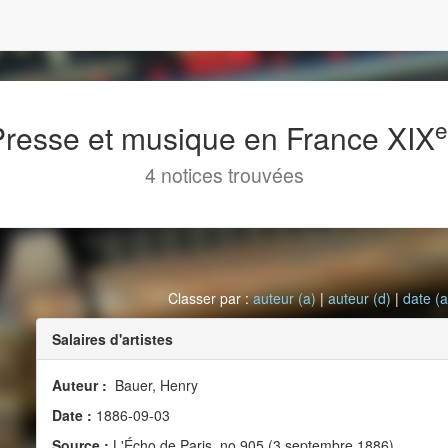
 Presse et musique en France XIX
4 notices trouvées
Classer par :
auteur (a)
|
auteur (d)
|
date (a
Salaires d'artistes
Auteur :
Bauer, Henry
Date :
1886-09-03
Source :
L'Écho de Paris, no 905 (3 septembre 1886)