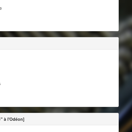
e
s
" à l'Odéon]