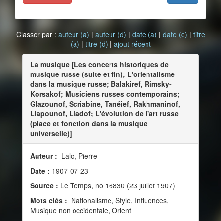
Classer par :
auteur (a)
|
auteur (d)
|
date (a)
|
date (d)
|
titre
(a)
|
titre (d)
|
ajout récent
La musique [Les concerts historiques de
musique russe (suite et fin); L'orientalisme
dans la musique russe; Balakiref, Rimsky-
Korsakof; Musiciens russes contemporains;
Glazounof, Scriabine, Tanéief, Rakhmaninof,
Liapounof, Liadof; L'évolution de l'art russe
(place et fonction dans la musique
universelle)]
Auteur :
Lalo, Pierre
Date :
1907-07-23
Source :
Le Temps, no 16830 (23 juillet 1907)
Mots clés :
Nationalisme, Style, Influences,
Musique non occidentale, Orient