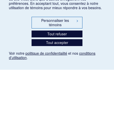
préférences. En acceptant tout, vous consentez à notre
utilisation de témoins pour mieux répondre à vos besoins.
Personnaliser les
>
témoins
Tout refuser
Tout accepter
Voir notre
politique de confidentialité
et nos
conditions
d’utilisation
.
Mention légale
Les articles de presse reproduits dans la banque de données sont libres de droits. Leur
diffusion dans la banque de données est non commerciale et respecte les critères
d'utilisation équitable aux fins de recherche ainsi qu'établie par la Loi sur le droit d'auteur
du Canada (L.R.C. (1985), ch. C-42:
http://laws-lois.justice.gc.ca/fra/lois/C-42/page-