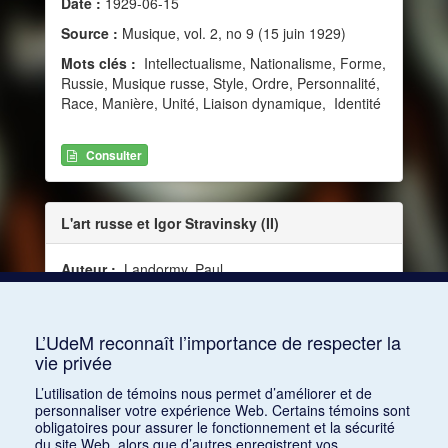
Date :
1929-06-15
Source :
Musique, vol. 2, no 9 (15 juin 1929)
Mots clés :
Intellectualisme, Nationalisme, Forme,
Russie, Musique russe, Style, Ordre, Personnalité,
Race, Manière, Unité, Liaison dynamique, Identité
Consulter
L'art russe et Igor Stravinsky (II)
Auteur :
Landormy, Paul
Date :
1929-07-15
Source :
Musique, vol. 2, no 10 (15 juillet 1929)
L’UdeM reconnaît l’importance de respecter la
vie privée
Consulter
L’utilisation de témoins nous permet d’améliorer et de
personnaliser votre expérience Web. Certains témoins sont
obligatoires pour assurer le fonctionnement et la sécurité
du site Web, alors que d’autres enregistrent vos