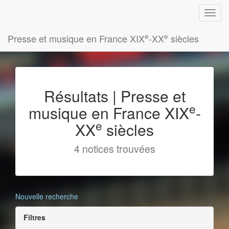
e
e
Presse et musique en France XIX
-XX
siècles
Résultats | Presse et
e
musique en France XIX
-
e
XX
siècles
4 notices trouvées
Nouvelle recherche
Filtres