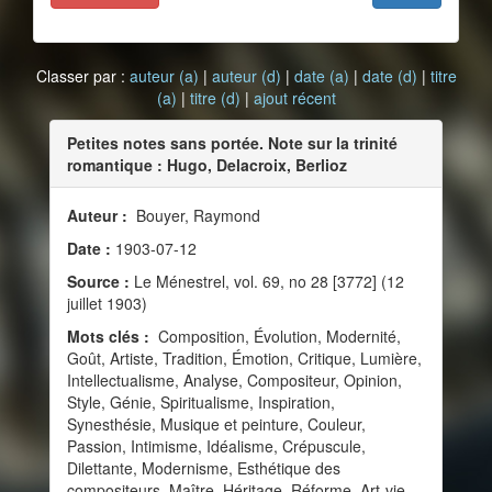
Classer par :
auteur (a)
|
auteur (d)
|
date (a)
|
date (d)
|
titre
(a)
|
titre (d)
|
ajout récent
Petites notes sans portée. Note sur la trinité
romantique : Hugo, Delacroix, Berlioz
Auteur :
Bouyer, Raymond
Date :
1903-07-12
Source :
Le Ménestrel, vol. 69, no 28 [3772] (12
juillet 1903)
Mots clés :
Composition, Évolution, Modernité,
Goût, Artiste, Tradition, Émotion, Critique, Lumière,
Intellectualisme, Analyse, Compositeur, Opinion,
Style, Génie, Spiritualisme, Inspiration,
Synesthésie, Musique et peinture, Couleur,
Passion, Intimisme, Idéalisme, Crépuscule,
Dilettante, Modernisme, Esthétique des
compositeurs, Maître, Héritage, Réforme, Art-vie,