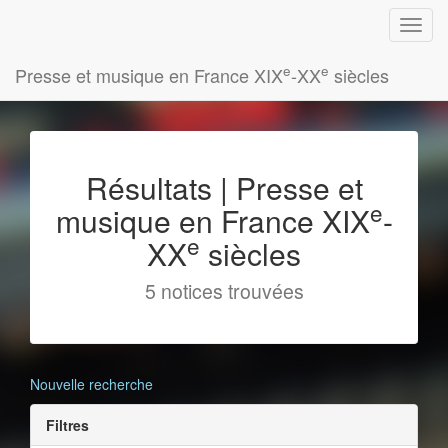
e
e
Presse et musique en France XIX
-XX
siècles
Résultats | Presse et
e
musique en France XIX
-
e
XX
siècles
5 notices trouvées
Nouvelle recherche
Filtres