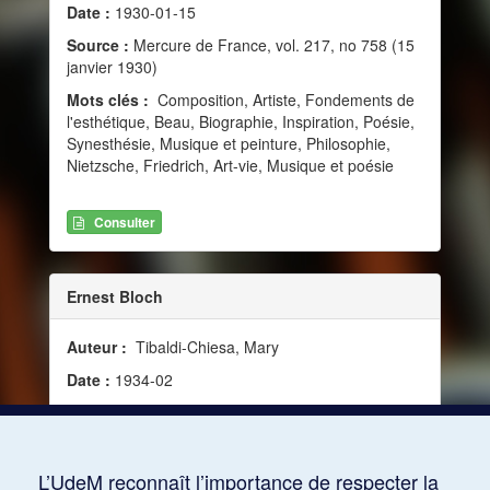
Date :
1930-01-15
Source :
Mercure de France, vol. 217, no 758 (15
janvier 1930)
Mots clés :
Composition, Artiste, Fondements de
l'esthétique, Beau, Biographie, Inspiration, Poésie,
Synesthésie, Musique et peinture, Philosophie,
Nietzsche, Friedrich, Art-vie, Musique et poésie
Consulter
Ernest Bloch
Auteur :
Tibaldi-Chiesa, Mary
Date :
1934-02
Source :
La Revue musicale, vol. 15, no 143
(février 1934)
Mots clés :
Art-vie, Humanisme, Vision du monde
L’UdeM reconnaît l’importance de respecter la