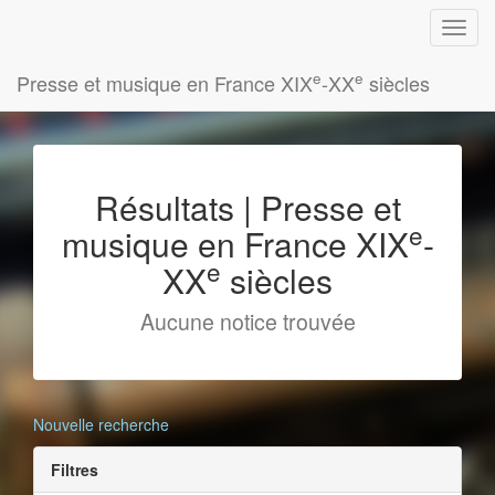
e
e
Presse et musique en France XIX
-XX
siècles
Résultats | Presse et
e
musique en France XIX
-
e
XX
siècles
Aucune notice trouvée
Nouvelle recherche
Filtres