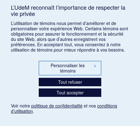
L’UdeM reconnaît l’importance de respecter la
vie privée
Classer par :
auteur (a)
|
auteur (d)
|
date (a)
|
date (d)
|
titre
L’utilisation de témoins nous permet d’améliorer et de
(a)
|
titre (d)
|
ajout récent
personnaliser votre expérience Web. Certains témoins sont
obligatoires pour assurer le fonctionnement et la sécurité
du site Web, alors que d’autres enregistrent vos
préférences. En acceptant tout, vous consentez à notre
utilisation de témoins pour mieux répondre à vos besoins.
Personnaliser les
>
témoins
Tout refuser
Tout accepter
Voir notre
politique de confidentialité
et nos
conditions
d’utilisation
.