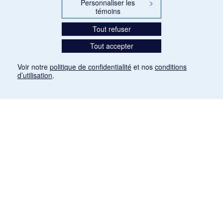
Personnaliser les
>
témoins
Tout refuser
Tout accepter
Voir notre
politique de confidentialité
et nos
conditions
d’utilisation
.
Mention légale
Les articles de presse reproduits dans la banque de données sont libres de droits. Leur
diffusion dans la banque de données est non commerciale et respecte les critères
d'utilisation équitable aux fins de recherche ainsi qu'établie par la Loi sur le droit d'auteur
du Canada (L.R.C. (1985), ch. C-42:
http://laws-lois.justice.gc.ca/fra/lois/C-42/page-
9.html#h-26
). Les PDF des articles des revues suivantes ont été téléchargés (sauf
quelques exceptions) de Gallica: Le Ménestrel, La Musique pendant la guerre, La Tribune
de Saint-Gervais, Le Mercure de France, La Revue politique et littéraire «Revue bleue».
Paramètres des témoins