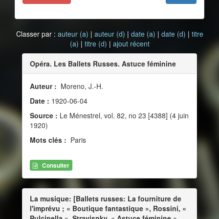
Classer par :
auteur (a)
|
auteur (d)
|
date (a)
|
date (d)
|
titre
(a)
|
titre (d)
|
ajout récent
Opéra. Les Ballets Russes. Astuce féminine
Auteur :
Moreno, J.-H.
Date :
1920-06-04
Source :
Le Ménestrel, vol. 82, no 23 [4388] (4 juin
1920)
Mots clés :
Paris
Consulter
La musique: [Ballets russes: La fourniture de
l'imprévu ; « Boutique fantastique », Rossini, «
Pulcinella », Stravisnky, « Astuce féminine »,