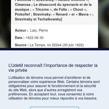
Cimarosa ; Le désaccord du spectacle et de la
musique ; « Tricorne », de Falla ; « Chout »,
Prokofief ; Stravinsky: « Renard » et « Mavra » ;
Stravinsky et Tschaikowsky]
Auteur :
Lalo, Pierre
Date :
1922-06-30
Source :
Le Temps, no 22244 (30 juin 1922)
Mots clés :
Nouveauté, Danse, Ballets russes,
Renard, Chout, La Boutique fantasque, Pulcinella,
Astuce féminine, Le Tricorne, Mavra
L’UdeM reconnaît l’importance de respecter la
vie privée
Consulter
L’utilisation de témoins nous permet d’améliorer et de
personnaliser votre expérience Web. Certains témoins sont
obligatoires pour assurer le fonctionnement et la sécurité
du site Web, alors que d’autres enregistrent vos
préférences. En acceptant tout, vous consentez à notre
utilisation de témoins pour mieux répondre à vos besoins.