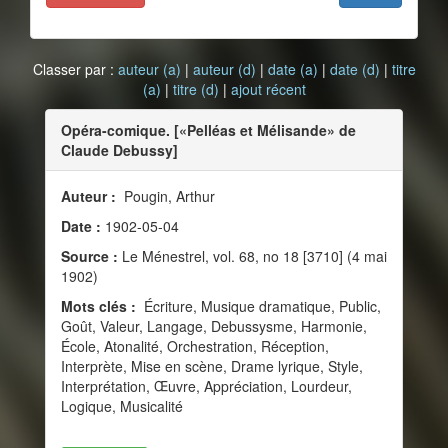
Classer par :
auteur (a)
|
auteur (d)
|
date (a)
|
date (d)
|
titre
(a)
|
titre (d)
|
ajout récent
Opéra-comique. [«Pelléas et Mélisande» de
Claude Debussy]
Auteur :
Pougin, Arthur
Date :
1902-05-04
Source :
Le Ménestrel, vol. 68, no 18 [3710] (4 mai
1902)
Mots clés :
Écriture, Musique dramatique, Public,
Goût, Valeur, Langage, Debussysme, Harmonie,
École, Atonalité, Orchestration, Réception,
Interprète, Mise en scène, Drame lyrique, Style,
Interprétation, Œuvre, Appréciation, Lourdeur,
Logique, Musicalité