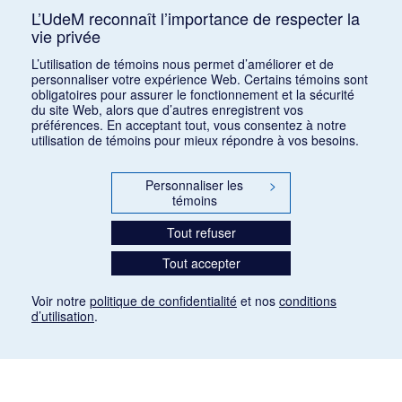
L’UdeM reconnaît l’importance de respecter la
vie privée
1
2
3
4
5
6
L’utilisation de témoins nous permet d’améliorer et de
personnaliser votre expérience Web. Certains témoins sont
obligatoires pour assurer le fonctionnement et la sécurité
du site Web, alors que d’autres enregistrent vos
préférences. En acceptant tout, vous consentez à notre
utilisation de témoins pour mieux répondre à vos besoins.
Personnaliser les
>
témoins
Tout refuser
Tout accepter
Voir notre
politique de confidentialité
et nos
conditions
d’utilisation
.