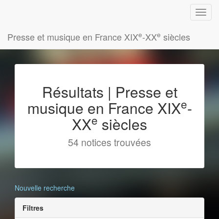
e
e
Presse et musique en France XIX
-XX
siècles
Résultats | Presse et
e
musique en France XIX
-
e
XX
siècles
54 notices trouvées
Nouvelle recherche
Filtres