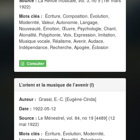
Source :
La Revue musicale, vol. 3, no 5 (1er mars
1922)
Mots clés :
Écriture, Composition, Évolution,
Modernité, Valeur, Autonomie, Langage,
Nouveauté, Émotion, Œuvre, Psychologie, Chant,
Atonalité, Polyphonie, Voix, Expression, Imitation,
Musique vocale, Réalisme, Avenir, Audace,
Indépendance, Recherche, Apogée, Éclosion
Consulter
L’orient et la musique de l’avenir (I)
Auteur :
Grassi, E.-C. [Eugène-Cinda]
Date :
1922-05-12
Source :
Le Ménestrel, vol. 84, no 19 [4489] (12
mai 1922)
Mots clés :
Écriture, Évolution, Modernité,
Langage, Harmonie, Atonalité, Polyphonie,