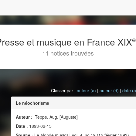
 Presse et musique en France XIX
11 notices trouvées
Classer par :
auteur (a)
|
auteur (d)
|
date (a
Le néochorisme
Auteur :
Teppe, Aug. [Auguste]
Date :
1893-02-15
Source :
Le Monde musical, vol. 4, no 19 (15 février 1893)