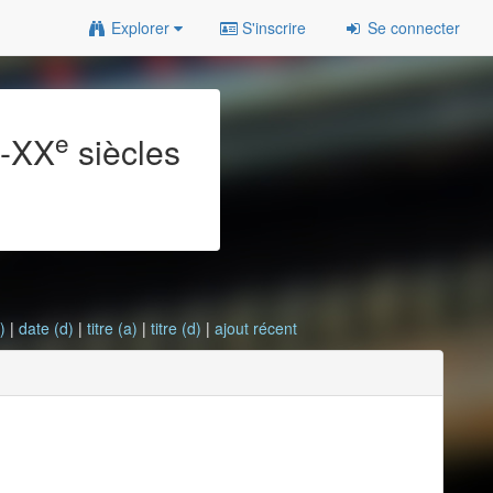
Explorer
S'inscrire
Se connecter
e
e
-XX
siècles
)
|
date (d)
|
titre (a)
|
titre (d)
|
ajout récent