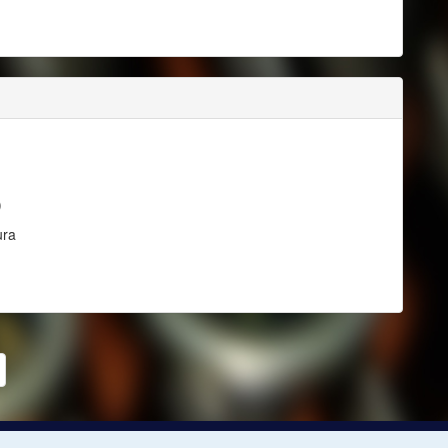
)
ura