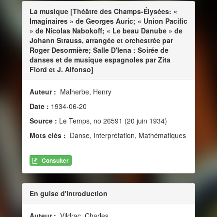
La musique [Théâtre des Champs-Élysées: «
Imaginaires » de Georges Auric; « Union Pacific
» de Nicolas Nabokoff; « Le beau Danube » de
Johann Strauss, arrangée et orchestrée par
Roger Desormière; Salle D'Iena : Soirée de
danses et de musique espagnoles par Zita
Fiord et J. Alfonso]
Auteur :
Malherbe, Henry
Date :
1934-06-20
Source :
Le Temps, no 26591 (20 juin 1934)
Mots clés :
Danse, Interprétation, Mathématiques
Consulter
En guise d'introduction
Auteur :
Vildrac, Charles