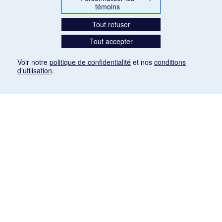
témoins
Tout refuser
Tout accepter
Voir notre
politique de confidentialité
et nos
conditions
d’utilisation
.
Mention légale
Les articles de presse reproduits dans la banque de données sont libres de droits. Leur
diffusion dans la banque de données est non commerciale et respecte les critères
d'utilisation équitable aux fins de recherche ainsi qu'établie par la Loi sur le droit d'auteur
du Canada (L.R.C. (1985), ch. C-42:
http://laws-lois.justice.gc.ca/fra/lois/C-42/page-
9.html#h-26
). Les PDF des articles des revues suivantes ont été téléchargés (sauf
quelques exceptions) de Gallica: Le Ménestrel, La Musique pendant la guerre, La Tribune
de Saint-Gervais, Le Mercure de France, La Revue politique et littéraire «Revue bleue».
Paramètres des témoins