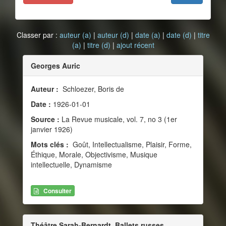
Classer par :
auteur (a)
|
auteur (d)
|
date (a)
|
date (d)
|
titre
(a)
|
titre (d)
|
ajout récent
Georges Auric
Auteur :
Schloezer, Boris de
Date :
1926-01-01
Source :
La Revue musicale, vol. 7, no 3 (1er
janvier 1926)
Mots clés :
Goût, Intellectualisme, Plaisir, Forme,
Éthique, Morale, Objectivisme, Musique
intellectuelle, Dynamisme
Consulter
Théâtre Sarah-Bernardt. Ballets russes