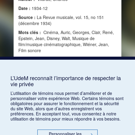
Date :
1934-12
Source :
La Revue musicale, vol. 15, no 151
(décembre 1934)
Mots clés :
Cinéma, Auric, Georges, Clair, René,
Epstein, Jean, Disney, Walt, Musique de
film/musique cinématographique, Wiéner, Jean,
Film sonore
Consulter
L’UdeM reconnaît l’importance de respecter la
vie privée
1
2
L’utilisation de témoins nous permet d’améliorer et de
personnaliser votre expérience Web. Certains témoins sont
obligatoires pour assurer le fonctionnement et la sécurité
du site Web, alors que d’autres enregistrent vos
préférences. En acceptant tout, vous consentez à notre
utilisation de témoins pour mieux répondre à vos besoins.
Personnaliser les
>