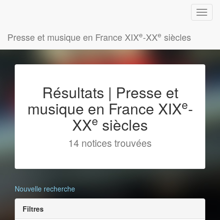
e
e
Presse et musique en France XIX
-XX
siècles
Résultats | Presse et
e
musique en France XIX
-
e
XX
siècles
14 notices trouvées
Nouvelle recherche
Filtres