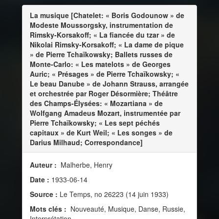
La musique [Chatelet: « Boris Godounow » de
Modeste Moussorgsky, instrumentation de
Rimsky-Korsakoff; « La fiancée du tzar » de
Nikolai Rimsky-Korsakoff; « La dame de pique
» de Pierre Tchaïkowsky; Ballets russes de
Monte-Carlo: « Les matelots » de Georges
Auric; « Présages » de Pierre Tchaïkowsky; «
Le beau Danube » de Johann Strauss, arrangée
et orchestrée par Roger Désormière; Théâtre
des Champs-Élysées: « Mozartiana » de
Wolfgang Amadeus Mozart, instrumentée par
Pierre Tchaïkowsky; « Les sept péchés
capitaux » de Kurt Weil; « Les songes » de
Darius Milhaud; Correspondance]
Auteur :
Malherbe, Henry
Date :
1933-06-14
Source :
Le Temps, no 26223 (14 juin 1933)
Mots clés :
Nouveauté, Musique, Danse, Russie,
Interprétation