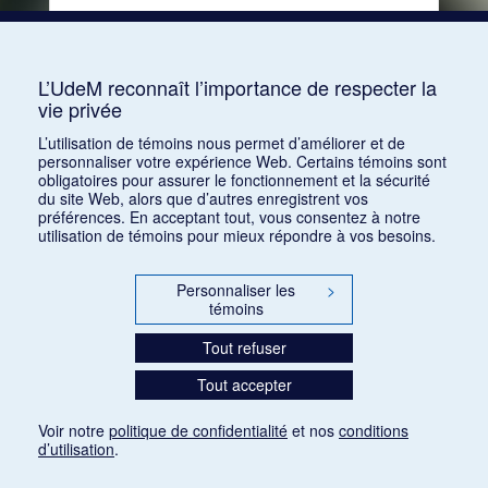
Consulter
L’UdeM reconnaît l’importance de respecter la
vie privée
1
2
3
4
5
…
18
L’utilisation de témoins nous permet d’améliorer et de
personnaliser votre expérience Web. Certains témoins sont
obligatoires pour assurer le fonctionnement et la sécurité
du site Web, alors que d’autres enregistrent vos
préférences. En acceptant tout, vous consentez à notre
utilisation de témoins pour mieux répondre à vos besoins.
Personnaliser les
>
témoins
Tout refuser
Tout accepter
Voir notre
politique de confidentialité
et nos
conditions
d’utilisation
.