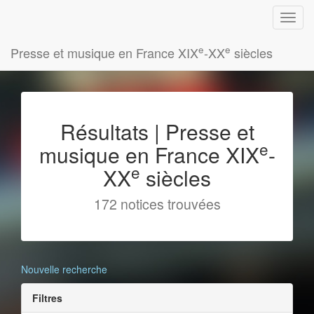
e
e
Presse et musique en France XIX
-XX
siècles
Résultats | Presse et
e
musique en France XIX
-
e
XX
siècles
172 notices trouvées
Nouvelle recherche
Filtres