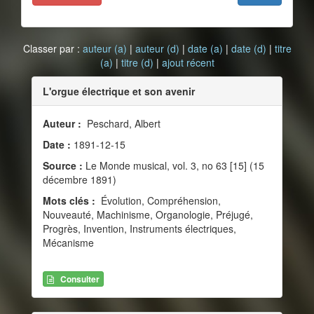
Classer par :
auteur (a)
|
auteur (d)
|
date (a)
|
date (d)
|
titre
(a)
|
titre (d)
|
ajout récent
L'orgue électrique et son avenir
Auteur :
Peschard, Albert
Date :
1891-12-15
Source :
Le Monde musical, vol. 3, no 63 [15] (15
décembre 1891)
Mots clés :
Évolution, Compréhension,
Nouveauté, Machinisme, Organologie, Préjugé,
Progrès, Invention, Instruments électriques,
Mécanisme
Consulter