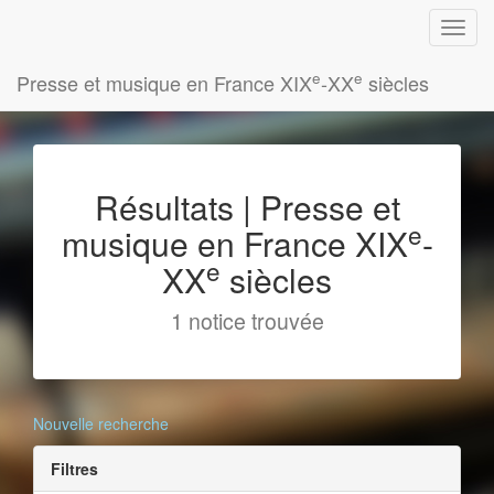
e
e
Presse et musique en France XIX
-XX
siècles
Résultats | Presse et
e
musique en France XIX
-
e
XX
siècles
1 notice trouvée
Nouvelle recherche
Filtres