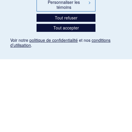
Personnaliser les
>
témoins
Tout refuser
Tout accepter
Voir notre
politique de confidentialité
et nos
conditions
d’utilisation
.
Mention légale
Les articles de presse reproduits dans la banque de données sont libres de droits. Leur
diffusion dans la banque de données est non commerciale et respecte les critères
d'utilisation équitable aux fins de recherche ainsi qu'établie par la Loi sur le droit d'auteur
du Canada (L.R.C. (1985), ch. C-42:
http://laws-lois.justice.gc.ca/fra/lois/C-42/page-
9.html#h-26
). Les PDF des articles des revues suivantes ont été téléchargés (sauf
quelques exceptions) de Gallica: Le Ménestrel, La Musique pendant la guerre, La Tribune
de Saint-Gervais, Le Mercure de France, La Revue politique et littéraire «Revue bleue».
Paramètres des témoins