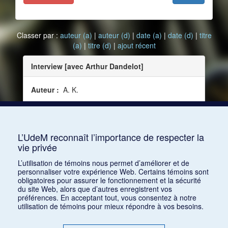
Classer par :
auteur (a)
|
auteur (d)
|
date (a)
|
date (d)
|
titre
(a)
|
titre (d)
|
ajout récent
Interview [avec Arthur Dandelot]
Auteur :
A. K.
Date :
1922-07
Source :
Le Courrier musical, vol. 24, no 13 (juillet
1922)
L’UdeM reconnaît l’importance de respecter la
vie privée
Consulter
L’utilisation de témoins nous permet d’améliorer et de
personnaliser votre expérience Web. Certains témoins sont
obligatoires pour assurer le fonctionnement et la sécurité
du site Web, alors que d’autres enregistrent vos
préférences. En acceptant tout, vous consentez à notre
utilisation de témoins pour mieux répondre à vos besoins.