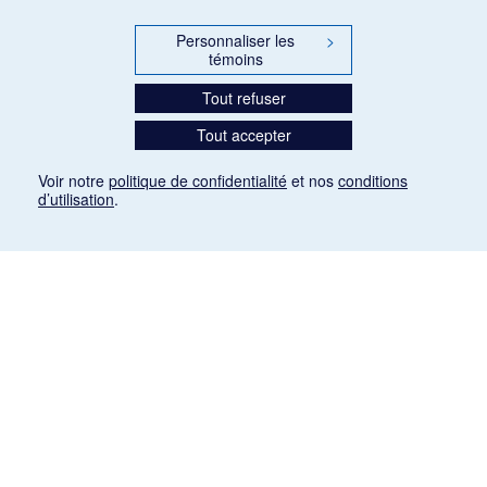
Personnaliser les
>
témoins
Tout refuser
Tout accepter
Voir notre
politique de confidentialité
et nos
conditions
d’utilisation
.
Mention légale
Les articles de presse reproduits dans la banque de données sont libres de droits. Leur
diffusion dans la banque de données est non commerciale et respecte les critères
d'utilisation équitable aux fins de recherche ainsi qu'établie par la Loi sur le droit d'auteur
du Canada (L.R.C. (1985), ch. C-42:
http://laws-lois.justice.gc.ca/fra/lois/C-42/page-
9.html#h-26
). Les PDF des articles des revues suivantes ont été téléchargés (sauf
quelques exceptions) de Gallica: Le Ménestrel, La Musique pendant la guerre, La Tribune
de Saint-Gervais, Le Mercure de France, La Revue politique et littéraire «Revue bleue».