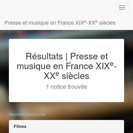
e
e
Presse et musique en France XIX
-XX
siècles
Résultats | Presse et
e
musique en France XIX
-
e
XX
siècles
1 notice trouvée
Nouvelle recherche
Filtres