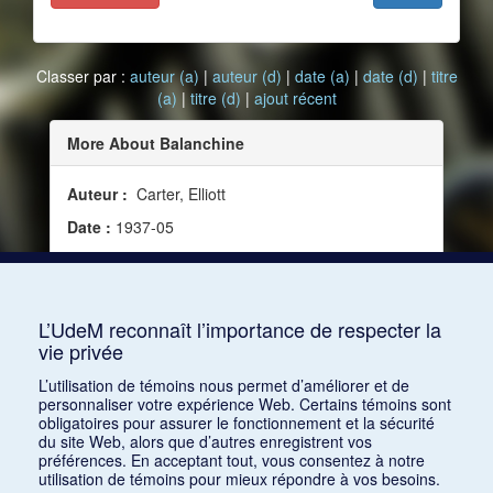
Classer par :
auteur (a)
|
auteur (d)
|
date (a)
|
date (d)
|
titre
(a)
|
titre (d)
|
ajout récent
More About Balanchine
Auteur :
Carter, Elliott
Date :
1937-05
Source :
Modern Music, vol. 14, no 4 (mai 1937)
Mots clés :
Critique, Chorégraphie, American
Ballet troupe
L’UdeM reconnaît l’importance de respecter la
vie privée
Consulter
L’utilisation de témoins nous permet d’améliorer et de
personnaliser votre expérience Web. Certains témoins sont
obligatoires pour assurer le fonctionnement et la sécurité
du site Web, alors que d’autres enregistrent vos
préférences. En acceptant tout, vous consentez à notre
utilisation de témoins pour mieux répondre à vos besoins.