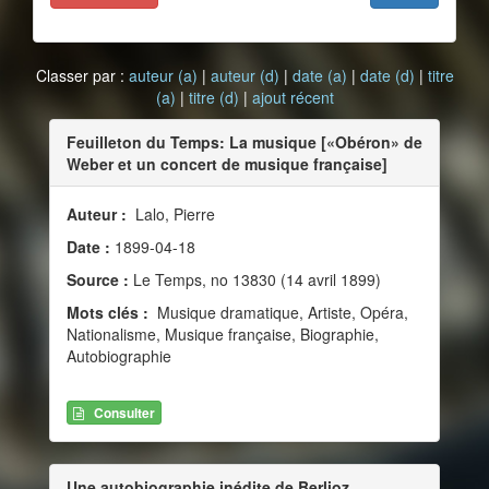
Classer par :
auteur (a)
|
auteur (d)
|
date (a)
|
date (d)
|
titre
(a)
|
titre (d)
|
ajout récent
Feuilleton du Temps: La musique [«Obéron» de
Weber et un concert de musique française]
Auteur :
Lalo, Pierre
Date :
1899-04-18
Source :
Le Temps, no 13830 (14 avril 1899)
Mots clés :
Musique dramatique, Artiste, Opéra,
Nationalisme, Musique française, Biographie,
Autobiographie
Consulter
Une autobiographie inédite de Berlioz