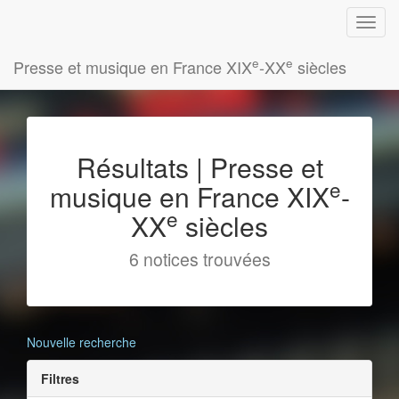
e
e
Presse et musique en France XIX
-XX
siècles
Résultats | Presse et
e
musique en France XIX
-
e
XX
siècles
6 notices trouvées
Nouvelle recherche
Filtres