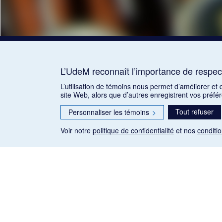
L’UdeM reconnaît l’importance de respect
L’utilisation de témoins nous permet d’améliorer et
site Web, alors que d’autres enregistrent vos préfé
Tout refuser
Personnaliser les témoins
>
Voir notre
politique de confidentialité
et nos
conditio
Les articles de presse reproduits dans la banque de données so
qu'établie par la Loi sur le droit d'auteur du Canada (L.R.C.