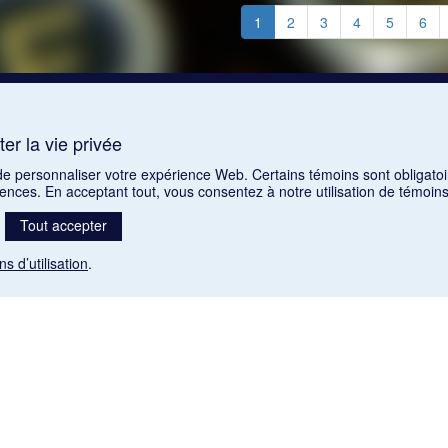
1
2
3
4
5
6
er la vie privée
 de personnaliser votre expérience Web. Certains témoins sont obligatoi
rences. En acceptant tout, vous consentez à notre utilisation de témoi
Tout accepter
ns d’utilisation
.
Mention légale
nt libres de droits. Leur diffusion dans la banque de données est non commerciale et respecte l
 (1985), ch. C-42:
http://laws-lois.justice.gc.ca/fra/lois/C-42/page-9.html#h-26
). Les PDF des art