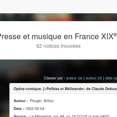
 Presse et musique en France XIX
62 notices trouvées
Classer par :
auteur (a)
|
auteur (d)
|
date (a
Opéra-comique. [«Pelléas et Mélisande» de Claude Debus
Auteur :
Pougin, Arthur
Date :
1902-05-04
Source :
Le Ménestrel, vol. 68, no 18 [3710] (4 mai 1902)