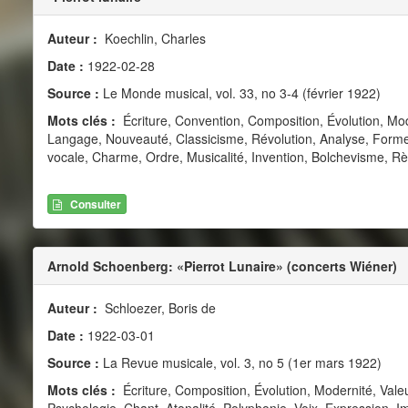
Auteur :
Koechlin, Charles
Date :
1922-02-28
Source :
Le Monde musical, vol. 33, no 3-4 (février 1922)
Mots clés :
Écriture, Convention, Composition, Évolution, Mode
Langage, Nouveauté, Classicisme, Révolution, Analyse, Forme, 
vocale, Charme, Ordre, Musicalité, Invention, Bolchevisme, Rè
Consulter
Arnold Schoenberg: «Pierrot Lunaire» (concerts Wiéner)
Auteur :
Schloezer, Boris de
Date :
1922-03-01
Source :
La Revue musicale, vol. 3, no 5 (1er mars 1922)
Mots clés :
Écriture, Composition, Évolution, Modernité, Va
Psychologie, Chant, Atonalité, Polyphonie, Voix, Expression, I