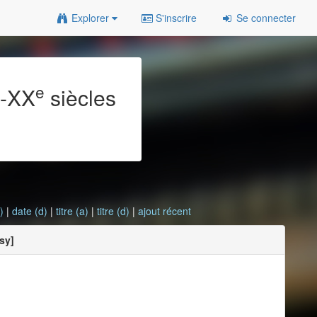
Explorer
S'inscrire
Se connecter
e
e
-XX
siècles
)
|
date (d)
|
titre (a)
|
titre (d)
|
ajout récent
sy]