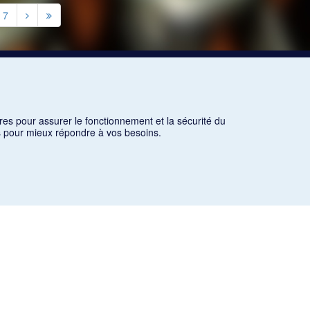
7
res pour assurer le fonctionnement et la sécurité du
ns pour mieux répondre à vos besoins.
es critères d'utilisation équitable aux fins de recherche ainsi
icles des revues suivantes ont été téléchargés (sauf quelques