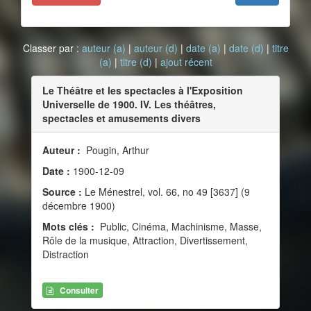
Classer par :
auteur (a)
|
auteur (d)
|
date (a)
|
date (d)
|
titre
(a)
|
titre (d)
|
ajout récent
Le Théâtre et les spectacles à l'Exposition
Universelle de 1900. IV. Les théâtres,
spectacles et amusements divers
Auteur :
Pougin, Arthur
Date :
1900-12-09
Source :
Le Ménestrel, vol. 66, no 49 [3637] (9
décembre 1900)
Mots clés :
Public, Cinéma, Machinisme, Masse,
Rôle de la musique, Attraction, Divertissement,
Distraction
Consulter