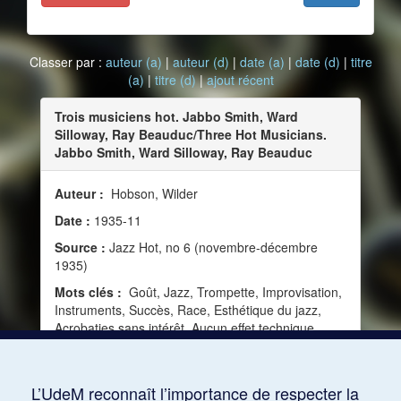
Classer par :
auteur (a)
|
auteur (d)
|
date (a)
|
date (d)
|
titre
(a)
|
titre (d)
|
ajout récent
Trois musiciens hot. Jabbo Smith, Ward
Silloway, Ray Beauduc/Three Hot Musicians.
Jabbo Smith, Ward Silloway, Ray Beauduc
Auteur :
Hobson, Wilder
Date :
1935-11
Source :
Jazz Hot, no 6 (novembre-décembre
1935)
Mots clés :
Goût, Jazz, Trompette, Improvisation,
Instruments, Succès, Race, Esthétique du jazz,
Acrobaties sans intérêt, Aucun effet technique,
Armstrong, Louis, Showman, Imagination
mélodique, Invention mélodique, Drummer,
Trombone, Phrases simples, Phrases sobres
L’UdeM reconnaît l’importance de respecter la