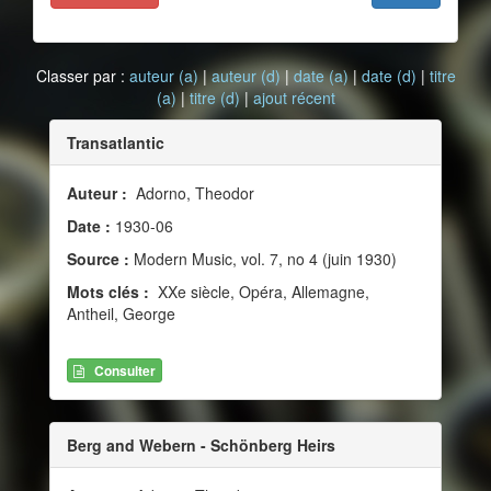
Classer par :
auteur (a)
|
auteur (d)
|
date (a)
|
date (d)
|
titre
(a)
|
titre (d)
|
ajout récent
Transatlantic
Auteur :
Adorno, Theodor
Date :
1930-06
Source :
Modern Music, vol. 7, no 4 (juin 1930)
Mots clés :
XXe siècle, Opéra, Allemagne,
Antheil, George
Consulter
Berg and Webern - Schönberg Heirs