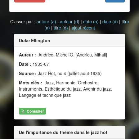
Classer par :
auteur (a)
|
auteur (d)
|
date (a)
|
date (d)
|
titre
(a)
|
titre (d)
|
ajout récent
Duke Ellington
Auteur :
Andrico, Michel G. [Andricu, Mihail]
Date :
1935-07
Source :
Jazz Hot, no 4 (juillet-août 1935)
Mots clés :
Jazz, Harmonie, Orchestre,
Instruments, Esthétique du jazz, Avenir du jazz,
Langage et technique jazz
Consulter
De l'importance du thème dans le jazz hot