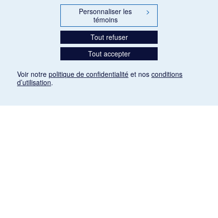
Personnaliser les
>
témoins
Tout refuser
Tout accepter
Voir notre
politique de confidentialité
et nos
conditions
d’utilisation
.
Mention légale
Les articles de presse reproduits dans la banque de données sont libres de droits. Leur
diffusion dans la banque de données est non commerciale et respecte les critères
d'utilisation équitable aux fins de recherche ainsi qu'établie par la Loi sur le droit d'auteur
du Canada (L.R.C. (1985), ch. C-42:
http://laws-lois.justice.gc.ca/fra/lois/C-42/page-
9.html#h-26
). Les PDF des articles des revues suivantes ont été téléchargés (sauf
quelques exceptions) de Gallica: Le Ménestrel, La Musique pendant la guerre, La Tribune
de Saint-Gervais, Le Mercure de France, La Revue politique et littéraire «Revue bleue».