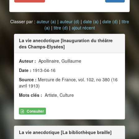
Classer par :
auteur (a)
|
auteur (d)
|
date (a)
|
date (d)
|
titre
(a)
|
titre (d)
|
ajout récent
La vie anecdotique [Inauguration du théâtre
des Champs-Elysées]
Auteur :
Apollinaire, Guillaume
Date :
1913-04-16
Source :
Mercure de France, vol. 102, no 380 (16
avril 1913)
Mots clés :
Artiste, Culture
Consulter
La vie anecdotique [La bibliothèque braille]