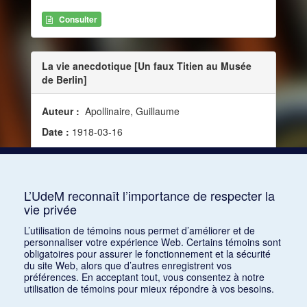
Consulter
La vie anecdotique [Un faux Titien au Musée
de Berlin]
Auteur :
Apollinaire, Guillaume
Date :
1918-03-16
Source :
Mercure de France, vol. 126, no 474 (16
mars 1918)
Mots clés :
Musique et peinture
L’UdeM reconnaît l’importance de respecter la
vie privée
Consulter
L’utilisation de témoins nous permet d’améliorer et de
personnaliser votre expérience Web. Certains témoins sont
obligatoires pour assurer le fonctionnement et la sécurité
du site Web, alors que d’autres enregistrent vos
préférences. En acceptant tout, vous consentez à notre
utilisation de témoins pour mieux répondre à vos besoins.