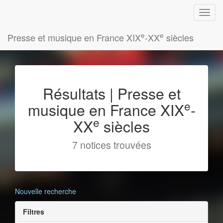
e
e
Presse et musique en France XIX
-XX
siècles
Résultats | Presse et
e
musique en France XIX
-
e
XX
siècles
7 notices trouvées
Nouvelle recherche
Filtres