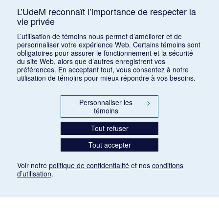
L’UdeM reconnaît l’importance de respecter la
vie privée
Classer par :
auteur (a)
|
auteur (d)
|
date (a)
|
date (d)
|
titre
L’utilisation de témoins nous permet d’améliorer et de
(a)
|
titre (d)
|
ajout récent
personnaliser votre expérience Web. Certains témoins sont
obligatoires pour assurer le fonctionnement et la sécurité
du site Web, alors que d’autres enregistrent vos
préférences. En acceptant tout, vous consentez à notre
utilisation de témoins pour mieux répondre à vos besoins.
Personnaliser les
>
témoins
Tout refuser
Tout accepter
Voir notre
politique de confidentialité
et nos
conditions
d’utilisation
.