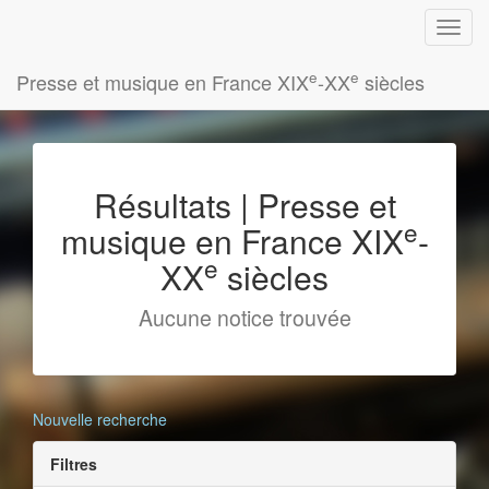
e
e
Presse et musique en France XIX
-XX
siècles
Résultats | Presse et
e
musique en France XIX
-
e
XX
siècles
Aucune notice trouvée
Nouvelle recherche
Filtres