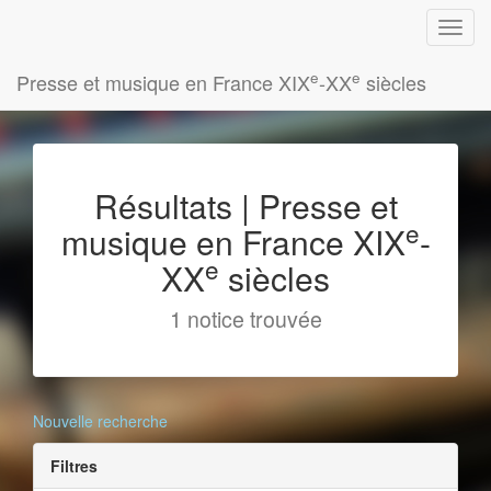
e
e
Presse et musique en France XIX
-XX
siècles
Résultats | Presse et
e
musique en France XIX
-
e
XX
siècles
1 notice trouvée
Nouvelle recherche
Filtres