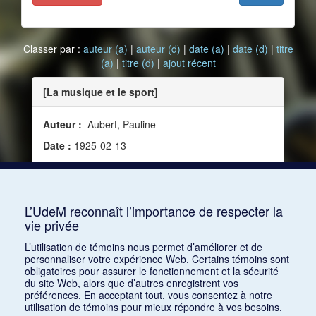
Classer par :
auteur (a)
|
auteur (d)
|
date (a)
|
date (d)
|
titre
(a)
|
titre (d)
|
ajout récent
[La musique et le sport]
Auteur :
Aubert, Pauline
Date :
1925-02-13
Source :
Le Guide du concert, vol. 11, no 18 (13
février 1925)
Mots clés :
Danse
L’UdeM reconnaît l’importance de respecter la
vie privée
Consulter
L’utilisation de témoins nous permet d’améliorer et de
personnaliser votre expérience Web. Certains témoins sont
obligatoires pour assurer le fonctionnement et la sécurité
du site Web, alors que d’autres enregistrent vos
préférences. En acceptant tout, vous consentez à notre
utilisation de témoins pour mieux répondre à vos besoins.