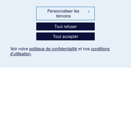
Personnaliser les
>
témoins
Tout refuser
Tout accepter
Voir notre
politique de confidentialité
et nos
conditions
d’utilisation
.
Mention légale
Les articles de presse reproduits dans la banque de données sont libres de droits. Leur
diffusion dans la banque de données est non commerciale et respecte les critères
d'utilisation équitable aux fins de recherche ainsi qu'établie par la Loi sur le droit d'auteur
du Canada (L.R.C. (1985), ch. C-42:
http://laws-lois.justice.gc.ca/fra/lois/C-42/page-
9.html#h-26
). Les PDF des articles des revues suivantes ont été téléchargés (sauf
quelques exceptions) de Gallica: Le Ménestrel, La Musique pendant la guerre, La Tribune
de Saint-Gervais, Le Mercure de France, La Revue politique et littéraire «Revue bleue».