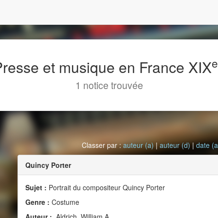
 Presse et musique en France XIX
1 notice trouvée
Classer par :
auteur (a)
|
auteur (d)
|
date (a
Quincy Porter
Sujet :
Portrait du compositeur Quincy Porter
Genre :
Costume
Auteur :
Aldrich, William A.