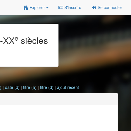
Explorer
S'inscrire
Se connecter
e
e
-XX
siècles
)
|
date (d)
|
titre (a)
|
titre (d)
|
ajout récent