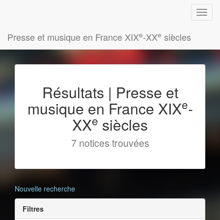
e
e
Presse et musique en France XIX
-XX
siècles
Résultats | Presse et
e
musique en France XIX
-
e
XX
siècles
7 notices trouvées
Nouvelle recherche
Filtres