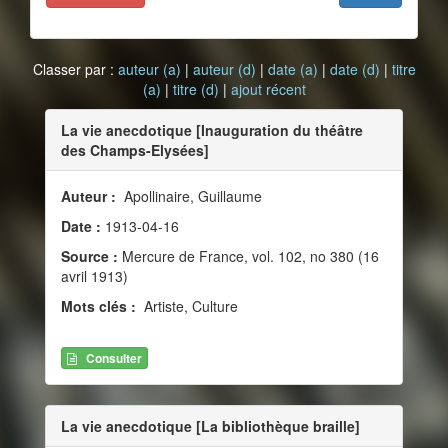
Classer par :
auteur (a)
|
auteur (d)
|
date (a)
|
date (d)
|
titre
(a)
|
titre (d)
|
ajout récent
La vie anecdotique [Inauguration du théâtre
des Champs-Elysées]
Auteur :
Apollinaire, Guillaume
Date :
1913-04-16
Source :
Mercure de France, vol. 102, no 380 (16
avril 1913)
Mots clés :
Artiste, Culture
Consulter
La vie anecdotique [La bibliothèque braille]