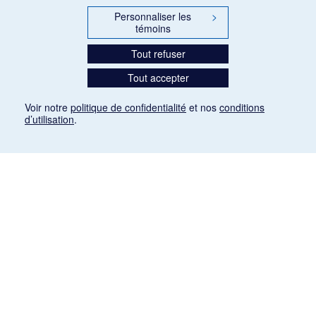
Personnaliser les
>
témoins
Tout refuser
Tout accepter
Voir notre
politique de confidentialité
et nos
conditions
d’utilisation
.
Mention légale
Les articles de presse reproduits dans la banque de données sont libres de droits. Leur
diffusion dans la banque de données est non commerciale et respecte les critères
d'utilisation équitable aux fins de recherche ainsi qu'établie par la Loi sur le droit d'auteur
du Canada (L.R.C. (1985), ch. C-42:
http://laws-lois.justice.gc.ca/fra/lois/C-42/page-
9.html#h-26
). Les PDF des articles des revues suivantes ont été téléchargés (sauf
quelques exceptions) de Gallica: Le Ménestrel, La Musique pendant la guerre, La Tribune
de Saint-Gervais, Le Mercure de France, La Revue politique et littéraire «Revue bleue».