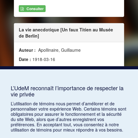
Consulter
La vie anecdotique [Un faux Titien au Musée
de Berlin]
Auteur :
Apollinaire, Guillaume
Date :
1918-03-16
Source :
Mercure de France, vol. 126, no 474 (16
mars 1918)
Mots clés :
Musique et peinture
L’UdeM reconnaît l’importance de respecter la
vie privée
Consulter
L’utilisation de témoins nous permet d’améliorer et de
personnaliser votre expérience Web. Certains témoins sont
obligatoires pour assurer le fonctionnement et la sécurité
du site Web, alors que d’autres enregistrent vos
préférences. En acceptant tout, vous consentez à notre
utilisation de témoins pour mieux répondre à vos besoins.