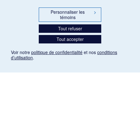
Personnaliser les
>
témoins
Tout refuser
Tout accepter
Voir notre
politique de confidentialité
et nos
conditions
d’utilisation
.
Mention légale
Les articles de presse reproduits dans la banque de données sont libres de droits. Leur
diffusion dans la banque de données est non commerciale et respecte les critères
d'utilisation équitable aux fins de recherche ainsi qu'établie par la Loi sur le droit d'auteur
du Canada (L.R.C. (1985), ch. C-42:
http://laws-lois.justice.gc.ca/fra/lois/C-42/page-
9.html#h-26
). Les PDF des articles des revues suivantes ont été téléchargés (sauf
quelques exceptions) de Gallica: Le Ménestrel, La Musique pendant la guerre, La Tribune
de Saint-Gervais, Le Mercure de France, La Revue politique et littéraire «Revue bleue».