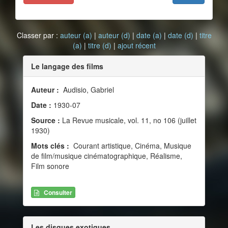
Classer par :
auteur (a)
|
auteur (d)
|
date (a)
|
date (d)
|
titre
(a)
|
titre (d)
|
ajout récent
Le langage des films
Auteur :
Audisio, Gabriel
Date :
1930-07
Source :
La Revue musicale, vol. 11, no 106 (juillet
1930)
Mots clés :
Courant artistique, Cinéma, Musique
de film/musique cinématographique, Réalisme,
Film sonore
Consulter
Les disques exotiques