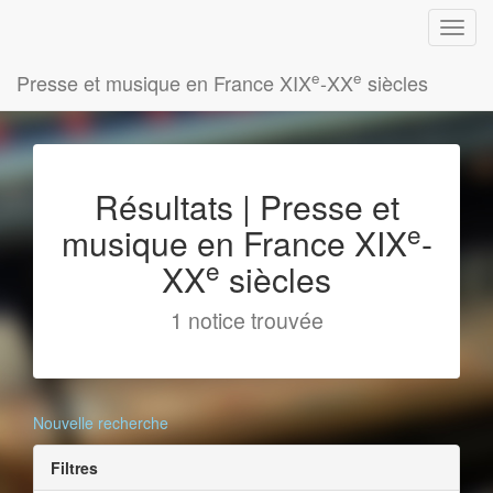
e
e
Presse et musique en France XIX
-XX
siècles
Résultats | Presse et
e
musique en France XIX
-
e
XX
siècles
1 notice trouvée
Nouvelle recherche
Filtres