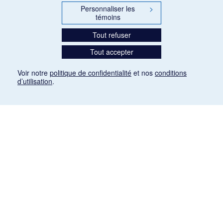
Personnaliser les
>
témoins
Tout refuser
Tout accepter
Voir notre
politique de confidentialité
et nos
conditions
d’utilisation
.
Mention légale
Les articles de presse reproduits dans la banque de données sont libres de droits. Leur
diffusion dans la banque de données est non commerciale et respecte les critères
d'utilisation équitable aux fins de recherche ainsi qu'établie par la Loi sur le droit d'auteur
du Canada (L.R.C. (1985), ch. C-42:
http://laws-lois.justice.gc.ca/fra/lois/C-42/page-
9.html#h-26
). Les PDF des articles des revues suivantes ont été téléchargés (sauf
quelques exceptions) de Gallica: Le Ménestrel, La Musique pendant la guerre, La Tribune
de Saint-Gervais, Le Mercure de France, La Revue politique et littéraire «Revue bleue».