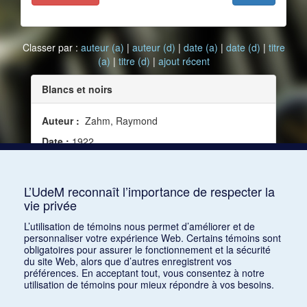
Classer par :
auteur (a)
|
auteur (d)
|
date (a)
|
date (d)
|
titre
(a)
|
titre (d)
|
ajout récent
Blancs et noirs
Auteur :
Zahm, Raymond
Date :
1922
Source :
Almanach du Masque d’Or, vol. 2 (1922)
Mots clés :
Disque, Concert, Chronique
L’UdeM reconnaît l’importance de respecter la
vie privée
Consulter
L’utilisation de témoins nous permet d’améliorer et de
personnaliser votre expérience Web. Certains témoins sont
obligatoires pour assurer le fonctionnement et la sécurité
du site Web, alors que d’autres enregistrent vos
préférences. En acceptant tout, vous consentez à notre
utilisation de témoins pour mieux répondre à vos besoins.