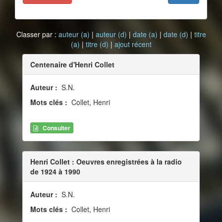
Classer par :
auteur (a)
|
auteur (d)
|
date (a)
|
date (d)
|
titre
(a)
|
titre (d)
|
ajout récent
Centenaire d'Henri Collet
Auteur :
S.N.
Mots clés :
Collet, Henri
Consulter
Henri Collet : Oeuvres enregistrées à la radio
de 1924 à 1990
Auteur :
S.N.
Mots clés :
Collet, Henri