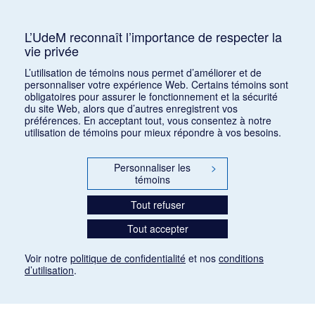
Consulter
L’UdeM reconnaît l’importance de respecter la
vie privée
1
2
3
4
5
…
1168
L’utilisation de témoins nous permet d’améliorer et de
personnaliser votre expérience Web. Certains témoins sont
obligatoires pour assurer le fonctionnement et la sécurité
du site Web, alors que d’autres enregistrent vos
préférences. En acceptant tout, vous consentez à notre
utilisation de témoins pour mieux répondre à vos besoins.
Personnaliser les
>
témoins
Tout refuser
Tout accepter
Voir notre
politique de confidentialité
et nos
conditions
d’utilisation
.