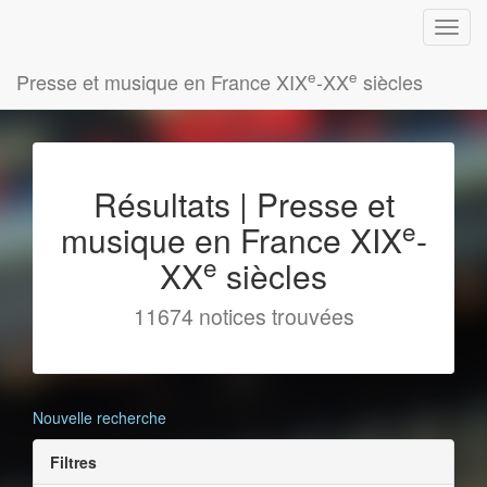
e
e
Presse et musique en France XIX
-XX
siècles
Résultats | Presse et
e
musique en France XIX
-
e
XX
siècles
11674 notices trouvées
Nouvelle recherche
Filtres