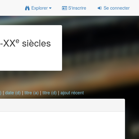
Explorer
S'inscrire
Se connecter
e
e
-XX
siècles
)
|
date (d)
|
titre (a)
|
titre (d)
|
ajout récent