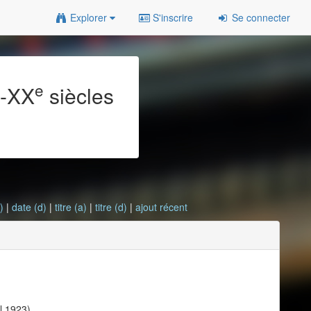
Explorer
S'inscrire
Se connecter
e
e
-XX
siècles
)
|
date (d)
|
titre (a)
|
titre (d)
|
ajout récent
il 1923)