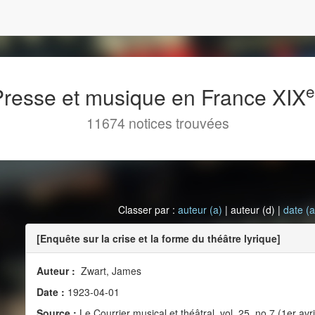
 Presse et musique en France XIX
11674 notices trouvées
Classer par :
auteur (a)
| auteur (d) |
date (a
[Enquête sur la crise et la forme du théâtre lyrique]
Auteur :
Zwart, James
Date :
1923-04-01
Source :
Le Courrier musical et théâtral, vol. 25, no 7 (1er avr