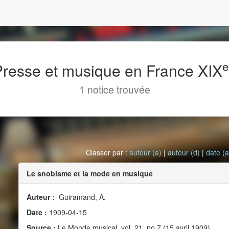
 Presse et musique en France XIX
1 notice trouvée
Classer par :
auteur (a)
|
auteur (d)
|
date (a
Le snobisme et la mode en musique
Auteur :
Guiramand, A.
Date :
1909-04-15
Source :
Le Monde musical, vol. 21, no 7 (15 avril 1909)