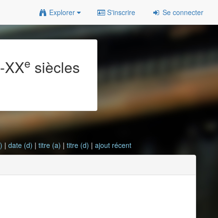
Explorer
S'inscrire
Se connecter
e
e
-XX
siècles
)
|
date (d)
|
titre (a)
|
titre (d)
|
ajout récent