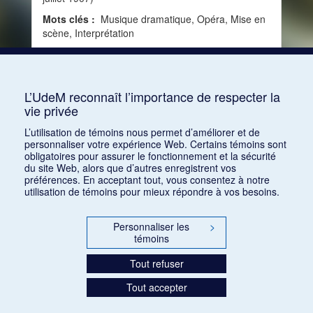
Mots clés :
Musique dramatique, Opéra, Mise en
scène, Interprétation
Consulter
L’UdeM reconnaît l’importance de respecter la
vie privée
1
2
3
4
5
…
1168
L’utilisation de témoins nous permet d’améliorer et de
personnaliser votre expérience Web. Certains témoins sont
obligatoires pour assurer le fonctionnement et la sécurité
du site Web, alors que d’autres enregistrent vos
préférences. En acceptant tout, vous consentez à notre
utilisation de témoins pour mieux répondre à vos besoins.
Personnaliser les
>
témoins
Tout refuser
Tout accepter