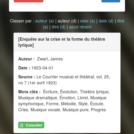
Classer par :
auteur (a)
| auteur (d) |
date (a)
|
date (d)
|
titre
(a)
|
titre (d)
|
ajout récent
[Enquête sur la crise et la forme du théâtre
lyrique]
Auteur :
Zwart, James
Date :
1923-04-01
Source :
Le Courrier musical et théâtral, vol. 25,
no 7 (1er avril 1923)
Mots clés :
Écriture, Évolution, Théâtre lyrique,
Musique dramatique, Émotion, Livret, Musique
symphonique, Forme, Mélodie, Style, Écoute,
Crise, Musique vocale, Musique pure, Progrès
Consulter