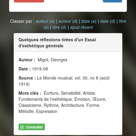
Classer par :
auteur (a)
|
auteur (d)
|
date (a)
|
date (d)
|
titre
(a)
|
titre (d)
|
ajout récent
Quelques réflexions tirées d'un Essai
d'esthétique générale
Auteur :
Migot, Georges
Date :
1919-08
Source :
Le Monde musical, vol. 30, no 8 (août
1919)
Mots clés :
Écriture, Sensibilité, Artiste,
Fondements de l'esthétique, Émotion, Œuvre,
Classicisme, Rythme, Architecture, Forme,
Mélodie, Expression
Consulter