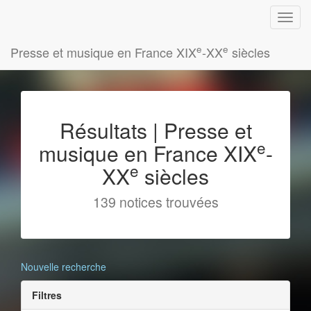
e
e
Presse et musique en France XIX
-XX
siècles
Résultats | Presse et
e
musique en France XIX
-
e
XX
siècles
139 notices trouvées
Nouvelle recherche
Filtres