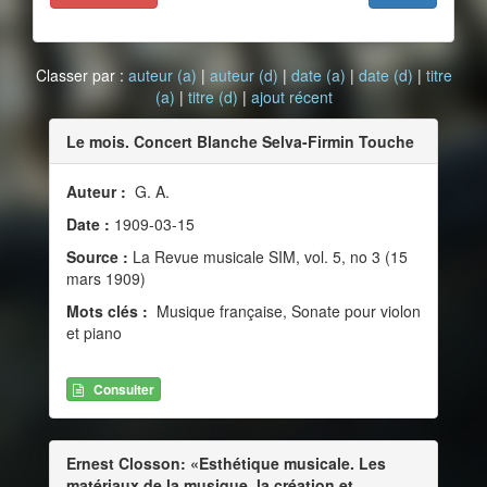
Classer par :
auteur (a)
|
auteur (d)
|
date (a)
|
date (d)
|
titre
(a)
|
titre (d)
|
ajout récent
Le mois. Concert Blanche Selva-Firmin Touche
Auteur :
G. A.
Date :
1909-03-15
Source :
La Revue musicale SIM, vol. 5, no 3 (15
mars 1909)
Mots clés :
Musique française, Sonate pour violon
et piano
Consulter
Ernest Closson: «Esthétique musicale. Les
matériaux de la musique, la création et