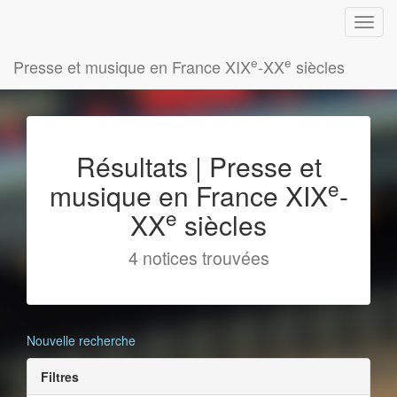
e
e
Presse et musique en France XIX
-XX
siècles
Résultats | Presse et
e
musique en France XIX
-
e
XX
siècles
4 notices trouvées
Nouvelle recherche
Filtres