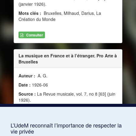
(janvier 1926).
Mots clés :
Bruxelles, Milhaud, Darius, La
Création du Monde
Consulter
La musique en France et à l’étranger. Pro Arte à
Bruxelles
Auteur :
A. G.
Date :
1926-06
Source :
La Revue musicale, vol. 7, no 8 [63] (juin
1926).
Mots clés :
Satie, Erik, Rimski-Korsakov, Nikolaï,
Relâche, Parade, Groupe Pro Arte, Légende du
Tsar Saltan
L’UdeM reconnaît l’importance de respecter la
vie privée