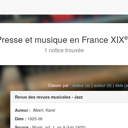
 Presse et musique en France XIX
1 notice trouvée
Classer par :
auteur (a)
|
auteur (d)
|
date (a
Revue des revues musicales - Jazz
Auteur :
Albert, Karel
Date :
1925-06
Source :
Music, vol. 1, no 9 (juin 1925)