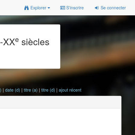
Explorer
S'inscrire
Se connecter
e
e
-XX
siècles
)
|
date (d)
|
titre (a)
|
titre (d)
|
ajout récent