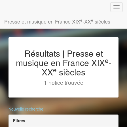
e
e
Presse et musique en France XIX
-XX
siècles
Résultats | Presse et
e
musique en France XIX
-
e
XX
siècles
1 notice trouvée
Nouvelle recherche
Filtres