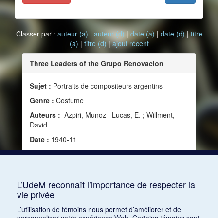
Classer par :
auteur (a)
|
auteur (d)
|
date (a)
|
date (d)
|
titre
(a)
|
titre (d)
|
ajout récent
Three Leaders of the Grupo Renovacion
Sujet :
Portraits de compositeurs argentins
Genre :
Costume
Auteurs :
Azpiri, Munoz ; Lucas, E. ; Willment,
David
Date :
1940-11
Source :
Modern Music, vol. 18, no 1 (novembre
1940), 35
Mots clés :
XXe siècle, Compositeurs, Argentine
L’UdeM reconnaît l’importance de respecter la
vie privée
Consulter
L’utilisation de témoins nous permet d’améliorer et de
personnaliser votre expérience Web. Certains témoins sont