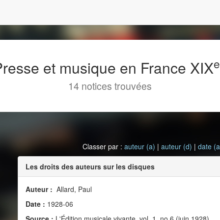
 Presse et musique en France XIX
14 notices trouvées
Classer par :
auteur (a)
|
auteur (d)
|
date (a
Les droits des auteurs sur les disques
Auteur :
Allard, Paul
Date :
1928-06
Source :
L'Édition musicale vivante, vol. 1, no 6 (juin 1928)