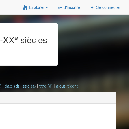
Explorer
S'inscrire
Se connecter
e
e
-XX
siècles
)
|
date (d)
|
titre (a)
|
titre (d)
|
ajout récent