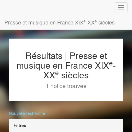
e
e
Presse et musique en France XIX
-XX
siècles
Résultats | Presse et
e
musique en France XIX
-
e
XX
siècles
1 notice trouvée
Nouvelle recherche
Filtres