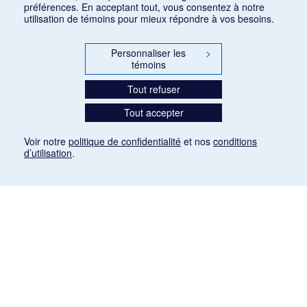
préférences. En acceptant tout, vous consentez à notre
utilisation de témoins pour mieux répondre à vos besoins.
Personnaliser les
>
témoins
Tout refuser
Tout accepter
Voir notre
politique de confidentialité
et nos
conditions
d’utilisation
.
Mention légale
Les articles de presse reproduits dans la banque de données sont libres de droits. Leur
diffusion dans la banque de données est non commerciale et respecte les critères
d'utilisation équitable aux fins de recherche ainsi qu'établie par la Loi sur le droit d'auteur
du Canada (L.R.C. (1985), ch. C-42:
http://laws-lois.justice.gc.ca/fra/lois/C-42/page-