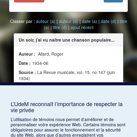
Classer par :
auteur (a)
|
auteur (d)
|
date (a)
|
date (d)
|
titre
(a)
|
titre (d)
|
ajout récent
Un soir, j'ai vu naître une chanson populaire...
Auteur :
Allard, Roger
Date :
1934-06
Source :
La Revue musicale, vol. 15, no 147 (juin
1934)
Mots clés :
Science et musique, Éducation,
Exotisme, Musique populaire, Colonialisme,
Chanson, Café-concert, Genèse, Chinoiserie
L’UdeM reconnaît l’importance de respecter la
vie privée
Consulter
L’utilisation de témoins nous permet d’améliorer et de
personnaliser votre expérience Web. Certains témoins sont
obligatoires pour assurer le fonctionnement et la sécurité
du site Web, alors que d’autres enregistrent vos