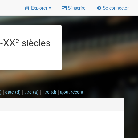
Explorer
S'inscrire
Se connecter
e
e
-XX
siècles
)
|
date (d)
|
titre (a)
|
titre (d)
|
ajout récent