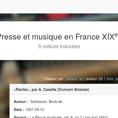
 Presse et musique en France XIX
5 notices trouvées
Classer par :
auteur (a)
| auteur (d) |
date (a
«Partita», par A. Casella (Concert Straram)
Auteur :
Schloezer, Boris de
Date :
1927-05-01
Source :
La Revue musicale, vol. 8, no 7 (1er mai 1927)