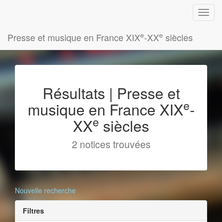
e
e
Presse et musique en France XIX
-XX
siècles
Résultats | Presse et
e
musique en France XIX
-
e
XX
siècles
2 notices trouvées
Nouvelle recherche
Filtres