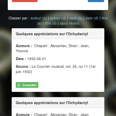
Classer par :
auteur (a)
|
auteur (d)
|
date (a)
|
date (d)
|
titre
(a)
|
titre (d)
|
ajout récent
Quelques appréciations sur l'Ochydactyl
Auteurs :
Chapart ; Alexanian, Diran ; Jean,
Yvonne
Date :
1932-06-01
Source :
Le Courrier musical, vol. 34, no 11 (1er
juin 1932)
Consulter
Quelques appréciations sur l'Ochydactyl
Auteurs :
Chapart ; Alexanian, Diran ; Jean,