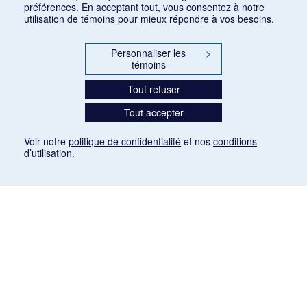
préférences. En acceptant tout, vous consentez à notre
utilisation de témoins pour mieux répondre à vos besoins.
Personnaliser les
>
témoins
Tout refuser
Tout accepter
Voir notre
politique de confidentialité
et nos
conditions
d’utilisation
.
Mention légale
Les articles de presse reproduits dans la banque de données sont libres de droits. Leur
diffusion dans la banque de données est non commerciale et respecte les critères
d'utilisation équitable aux fins de recherche ainsi qu'établie par la Loi sur le droit d'auteur
du Canada (L.R.C. (1985), ch. C-42:
http://laws-lois.justice.gc.ca/fra/lois/C-42/page-