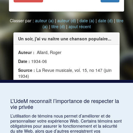
Classer par :
auteur (a)
|
auteur (d)
|
date (a)
|
date (d)
|
titre
(a)
|
titre (d)
|
ajout récent
Un soir, j'ai vu naître une chanson populaire...
Auteur :
Allard, Roger
Date :
1934-06
Source :
La Revue musicale, vol. 15, no 147 (juin
1934)
Mots clés :
Science et musique, Éducation,
Exotisme, Musique populaire, Colonialisme,
Chanson, Café-concert, Genèse, Chinoiserie
L’UdeM reconnaît l’importance de respecter la
vie privée
Consulter
L’utilisation de témoins nous permet d’améliorer et de
personnaliser votre expérience Web. Certains témoins sont
obligatoires pour assurer le fonctionnement et la sécurité
du site Web, alors que d’autres enregistrent vos