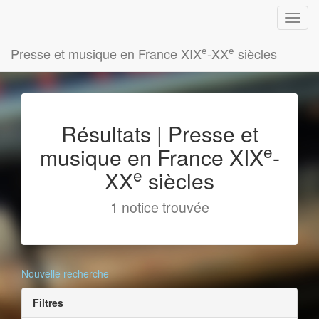
e
e
Presse et musique en France XIX
-XX
siècles
Résultats | Presse et
e
musique en France XIX
-
e
XX
siècles
1 notice trouvée
Nouvelle recherche
Filtres