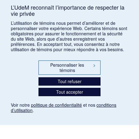
L’UdeM reconnaît l’importance de respecter la
vie privée
Classer par :
auteur (a)
|
auteur (d)
|
date (a)
|
date (d)
|
titre
L’utilisation de témoins nous permet d’améliorer et de
(a)
|
titre (d)
|
ajout récent
personnaliser votre expérience Web. Certains témoins sont
obligatoires pour assurer le fonctionnement et la sécurité
du site Web, alors que d’autres enregistrent vos
préférences. En acceptant tout, vous consentez à notre
utilisation de témoins pour mieux répondre à vos besoins.
Personnaliser les
>
témoins
Tout refuser
Tout accepter
Voir notre
politique de confidentialité
et nos
conditions
d’utilisation
.