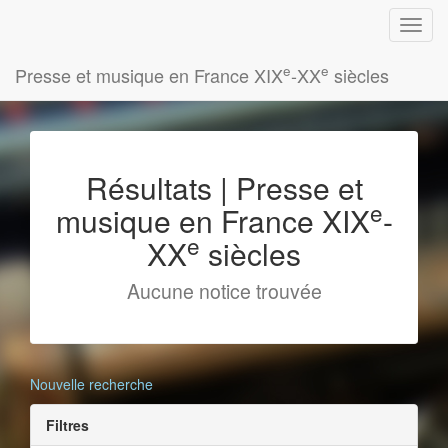
e
e
Presse et musique en France XIX
-XX
siècles
Résultats | Presse et
e
musique en France XIX
-
e
XX
siècles
Aucune notice trouvée
Nouvelle recherche
Filtres